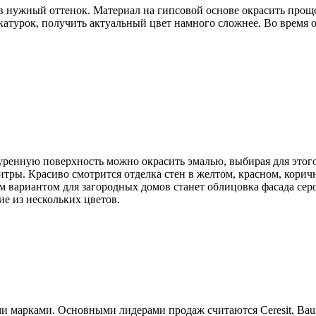
в нужный оттенок. Материал на гипсовой основе окрасить проще,
катурок, получить актуальный цвет намного сложнее. Во время 
ренную поверхность можно окрасить эмалью, выбирая для этого 
тры. Красиво смотрится отделка стен в желтом, красном, корич
 вариантом для загородных домов станет облицовка фасада серо
е из нескольких цветов.
 марками. Основными лидерами продаж считаются Ceresit, Baum