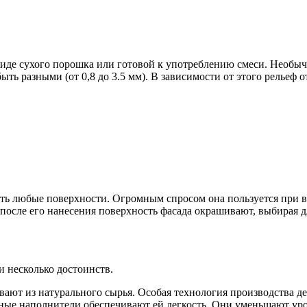
иде сухого порошка или готовой к употреблению смеси. Необыч
ыть разными (от 0,8 до 3.5 мм). В зависимости от этого рельеф
ь любые поверхности. Огромным спросом она пользуется при в
после его нанесения поверхность фасада окрашивают, выбирая д
 несколько достоинств.
вают из натурального сырья. Особая технология производства д
ные наполнители обеспечивают ей легкость. Они уменьшают уро