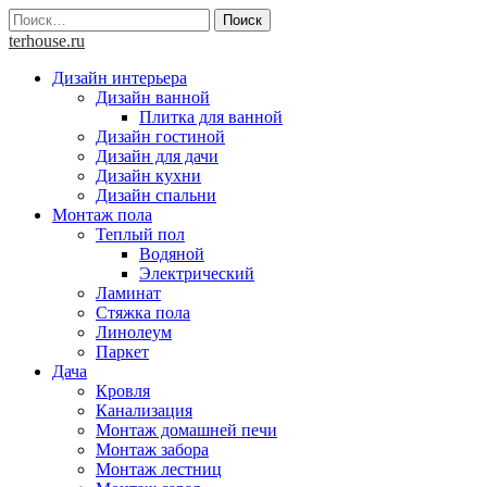
Skip
Найти:
to
terhouse.ru
content
Дизайн интерьера
Дизайн ванной
Плитка для ванной
Дизайн гостиной
Дизайн для дачи
Дизайн кухни
Дизайн спальни
Монтаж пола
Теплый пол
Водяной
Электрический
Ламинат
Стяжка пола
Линолеум
Паркет
Дача
Кровля
Канализация
Монтаж домашней печи
Монтаж забора
Монтаж лестниц