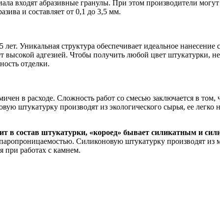
иала входят абразивные гранулы. При этом производители могу
зива и составляет от 0,1 до 3,5 мм.
 лет. Уникальная структура обеспечивает идеальное нанесение 
ет высокой адгезией. Чтобы получить любой цвет штукатурки, н
ность отделки.
ичен в расходе. Сложность работ со смесью заключается в том, 
овую штукатурку производят из экологического сырья, ее легко
дит в состав штукатурки, «короед» бывает силикатным и си
и паропроницаемостью. Силиконовую штукатурку производят из
 при работах с камнем.