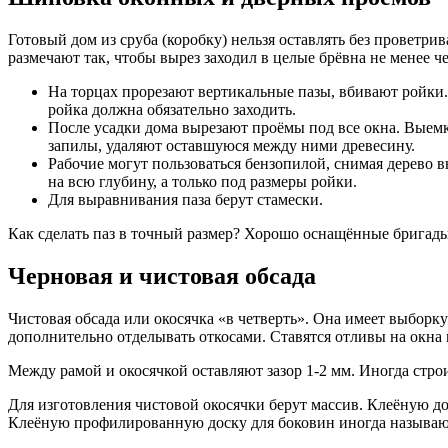
Готовый дом из сруба (коробку) нельзя оставлять без проветр
размечают так, чтобы вырез заходил в целые брёвна не менее ч
На торцах прорезают вертикальные пазы, вбивают ройки.
ройка должна обязательно заходить.
После усадки дома вырезают проёмы под все окна. Выем
запилы, удаляют оставшуюся между ними древесину.
Рабочие могут пользоваться бензопилой, снимая дерево 
на всю глубину, а только под размеры ройки.
Для выравнивания паза берут стамески.
Как сделать паз в точный размер? Хорошо оснащённые бригады
Черновая и чистовая обсада
Чистовая обсада или окосячка «в четверть». Она имеет выборк
дополнительно отделывать откосами. Ставятся отливы на окна
Между рамой и окосячкой оставляют зазор 1-2 мм. Иногда стро
Для изготовления чистовой окосячки берут массив. Клеёную д
Клеёную профилированную доску для боковин иногда называю