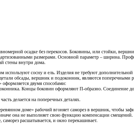
вномерной осадке без перекосов. Боковины, или стойки, вершн
андартизованными размерами. Основной параметр – ширина. Проф
ай стены внутри дома.
ом используют сосну и ель. Изделия не требуют дополнительно
детали обсады, вершник и подоконник, являются поперечными 
» оформляется двумя способами:
конника. Концы боковин оформляют П-образно. Соединение долж
часть делается на поперечных деталях.
деревянном доме» рабочий вгоняет саморез в вершник, чтобы заф
наче она не выполняет свою функцию компенсации смещений. Е
е, саморез расшатывается, и окно перекашивает.