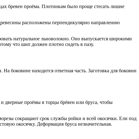
цах бревен проёма. Плотникам было проще стесать лишне
а древесины расположены перпендикулярно направлению
овать натуральное льноволокно. Оно выпускается широкими
тому что шип должен плотно сидеть в пазу.
 На боковине находится ответная часть. Заготовка для боковин
 и дверные проёмы в торцы брёвен или бруса, чтобы
морезы сокращают срок службы ройки и всей окосячки. Ели под
истовую окосячку. Деформация бруса незначительная.