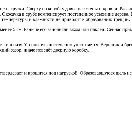
е нагрузки. Сверху на коробку давит вес стены и кровли. Рассч
у. Окосячка в срубе компенсирует постепенное усыхание дерева
ий температуры и влажности не приводит к образованию трещин.
 менее 5 см. Раньше его заполняли мхом или паклей. Сейчас пр
и в пазу. Утеплитель постепенно уплотняется. Вершник и бревн
ний зазор, иначе поведёт дверную коробку.
твердевает и крошится под нагрузкой. Образовавшуюся щель не 