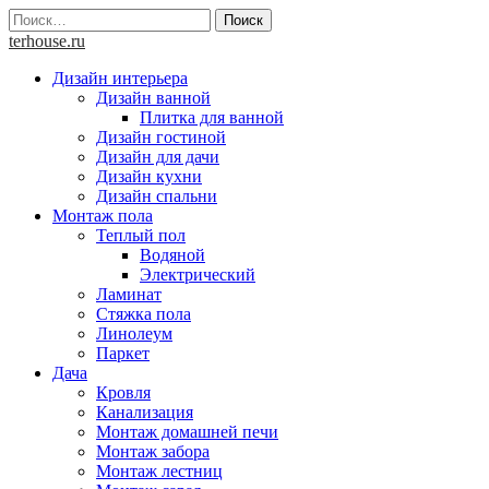
Skip
Найти:
to
terhouse.ru
content
Дизайн интерьера
Дизайн ванной
Плитка для ванной
Дизайн гостиной
Дизайн для дачи
Дизайн кухни
Дизайн спальни
Монтаж пола
Теплый пол
Водяной
Электрический
Ламинат
Стяжка пола
Линолеум
Паркет
Дача
Кровля
Канализация
Монтаж домашней печи
Монтаж забора
Монтаж лестниц