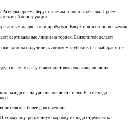
ха. Размеры проёма берут с учетом толщины обсады. Проём
кость всей конструкции.
азрезанным на две части проёмами. Вверх и вниз торцов выемок
чают вертикальные линии на торцах. Бензопилой делают
льные запилы получились слишком глубокие, паз выбирают не
дкую выемку сразу ставят чистовую окосячку «в шип».
Окно находится на уровне внешней стены. Его не надо
лаги.
еплителя как более долговечное.
 Поэтому внутри оконную коробку не надо отделывать.