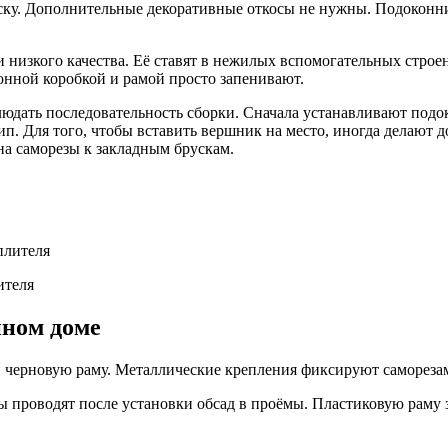
аску. Дополнительные декоративные откосы не нужны. Подоконн
 низкого качества. Её ставят в нежилых вспомогательных строен
конной коробкой и рамой просто запенивают.
людать последовательность сборки. Сначала устанавливают подок
. Для того, чтобы вставить вершник на место, иногда делают 
на саморезы к закладным брускам.
ителя
нном доме
и черновую раму. Металлические крепления фиксируют самореза
ы проводят после установки обсад в проёмы. Пластиковую раму 