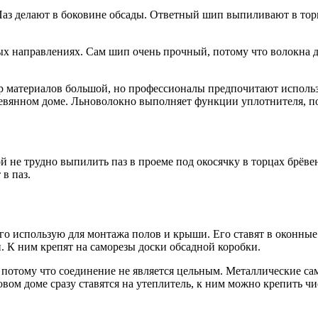
Паз делают в боковине обсады. Ответный шип выпиливают в тор
ных направлениях. Сам шип очень прочный, потому что волокн
 материалов большой, но профессионалы предпочитают использ
ревянном доме. Льноволокно выполняет функции уплотнителя, по
 не трудно выпилить паз в проеме под окосячку в торцах брёвен.
в паз.
го использую для монтажа полов и крыши. Его ставят в оконные
. К ним крепят на саморезы доски обсадной коробки.
, потому что соединение не является цельным. Металлические са
овом доме сразу ставятся на утеплитель, к ним можно крепить ч