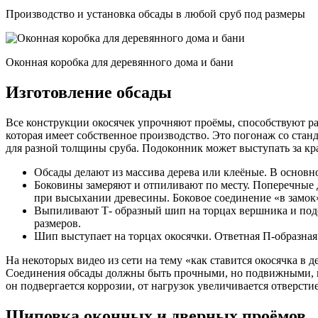
Производство и установка обсады в любой сруб под размеры
Оконная коробка для деревянного дома и бани
Изготовление обсады
Все конструкции окосячек упрочняют проёмы, способствуют ра
которая имеет собственное производство. Это погонаж со ст
для разной толщины сруба. Подоконник может выступать за кр
Обсады делают из массива дерева или клеёные. В основн
Боковины замеряют и отпиливают по месту. Поперечные 
при высыхании древесины. Боковое соединение «в замок
Выпиливают Т- образный шип на торцах вершника и подо
размеров.
Шип выступает на торцах окосячки. Ответная П-образная 
На некоторых видео из сети на тему «как ставится окосячка в 
Соединения обсады должны быть прочными, но подвижными, и
он подвергается коррозии, от нагрузок увеличивается отверсти
Шиповка оконных и дверных проёмов