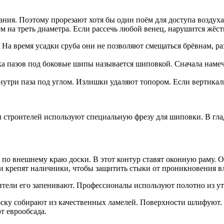
ивания. Поэтому прорезают хотя бы один поём для доступа возду
ем на треть диаметра. Если рассечь любой венец, нарушится жёст
 На время усадки сруба они не позволяют смещаться брёвнам, р
ка пазов под боковые шипы называется шиповкой. Сначала наме
внутри паза под углом. Излишки удаляют топором. Если вертика
 строителей используют специальную фрезу для шиповки. В гла
у по внешнему краю доски. В этот контур ставят оконную раму. 
 и крепят наличники, чтобы защитить стыки от проникновения в
ители его запенивают. Профессионалы используют полотно из ут
оску собирают из качественных ламелей. Поверхности шлифуют.
т еврообсада.