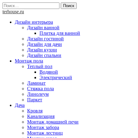
Skip
Найти:
to
terhouse.ru
content
Дизайн интерьера
Дизайн ванной
Плитка для ванной
Дизайн гостиной
Дизайн для дачи
Дизайн кухни
Дизайн спальни
Монтаж пола
Теплый пол
Водяной
Электрический
Ламинат
Стяжка пола
Линолеум
Паркет
Дача
Кровля
Канализация
Монтаж домашней печи
Монтаж забора
Монтаж лестниц