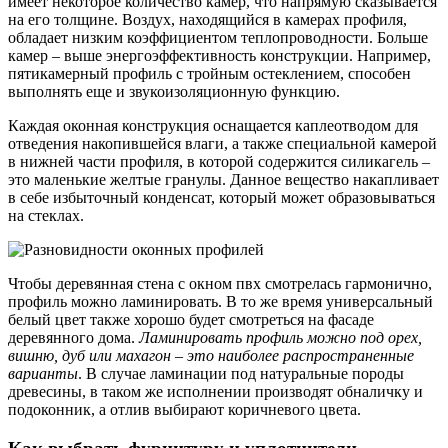
имеет некоторое количество камер, что напрямую сказывается
на его толщине. Воздух, находящийся в камерах профиля,
обладает низким коэффициентом теплопроводности. Больше
камер – выше энергоэффективность конструкции. Например,
пятикамерный профиль с тройным остеклением, способен
выполнять еще и звукоизоляционную функцию.
Каждая оконная конструкция оснащается каплеотводом для
отведения накопившейся влаги, а также специальной камерой
в нижней части профиля, в которой содержится силикагель –
это маленькие желтые гранулы. Данное вещество накапливает
в себе избыточный конденсат, который может образовываться
на стеклах.
Чтобы деревянная стена с окном пвх смотрелась гармонично,
профиль можно ламинировать. В то же время универсальный
белый цвет также хорошо будет смотреться на фасаде
деревянного дома.
Ламинировать профиль можно под орех,
вишню, дуб или махагон – это наиболее распространенные
варианты
. В случае ламинации под натуральные породы
древесины, в таком же исполнении производят обналичку и
подоконник, а отлив выбирают коричневого цвета.