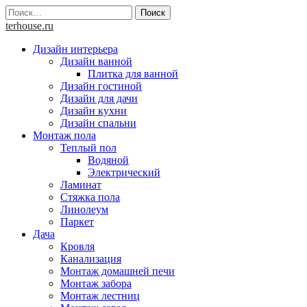
Skip
Найти:
to
terhouse.ru
content
Дизайн интерьера
Дизайн ванной
Плитка для ванной
Дизайн гостиной
Дизайн для дачи
Дизайн кухни
Дизайн спальни
Монтаж пола
Теплый пол
Водяной
Электрический
Ламинат
Стяжка пола
Линолеум
Паркет
Дача
Кровля
Канализация
Монтаж домашней печи
Монтаж забора
Монтаж лестниц