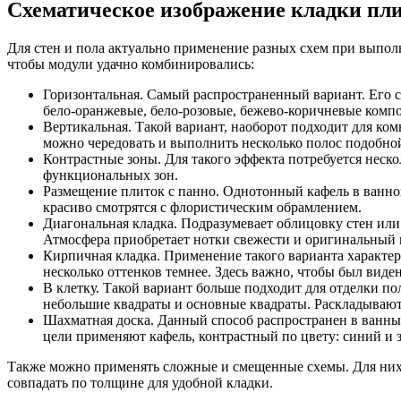
Схематическое изображение кладки пл
Для стен и пола актуально применение разных схем при выпол
чтобы модули удачно комбинировались:
Горизонтальная. Самый распространенный вариант. Его с
бело-оранжевые, бело-розовые, бежево-коричневые комп
Вертикальная. Такой вариант, наоборот подходит для ком
можно чередовать и выполнить несколько полос подобной
Контрастные зоны. Для такого эффекта потребуется неско
функциональных зон.
Размещение плиток с панно. Однотонный кафель в ванной
красиво смотрятся с флористическим обрамлением.
Диагональная кладка. Подразумевает облицовку стен или
Атмосфера приобретает нотки свежести и оригинальный 
Кирпичная кладка. Применение такого варианта характер
несколько оттенков темнее. Здесь важно, чтобы был виден
В клетку. Такой вариант больше подходит для отделки по
небольшие квадраты и основные квадраты. Раскладываютс
Шахматная доска. Данный способ распространен в ванны
цели применяют кафель, контрастный по цвету: синий и 
Также можно применять сложные и смещенные схемы. Для них п
совпадать по толщине для удобной кладки.