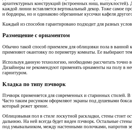
архитектурных конструкций (встроенных ниш, выпуклостей). Д
каждой линии вставляется вертикальный декор. Тоже самое про
и бордюры, но и одинаково обрезанные кусочки кафеля другого
Каждый из способов гарантировано подходит для разных услови
Размещение с орнаментом
Обычно такой способ приемлем для облицовки пола в ванной к
применяют окантовку по периметру комнаты. Ее выбирают те
Используя данную технологию, необходимо рассчитать точно в
Дизайнеры не рекомендуют применять орнаменты на полу в неб
гарнитуром.
Кладка по типу пэчворк
Пэчворк применяется для современных и старинных стилей. В в
Часто таким рисунком оформляют экраны под душевыми боксам
который режет зрение.
Облицовывая пол в стиле лоскутной раскладки, стены стоит ос
дальнюю. На ней всегда будет виден пэчворк. Остальные стен
под умывальником, между настенными полочками, напротив зе