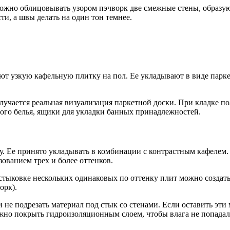
 можно облицовывать узором пэчворк две смежные стены, образ
ти, а швы делать на один тон темнее.
т узкую кафельную плитку на пол. Ее укладывают в виде парке
учается реальная визуализация паркетной доски. При кладке пол
ого белья, ящики для укладки банных принадлежностей.
. Ее принято укладывать в комбинации с контрастным кафелем.
ованием трех и более оттенков.
стыковке нескольких одинаковых по оттенку плит можно создать
орк).
 не подрезать материал под стык со стенами. Если оставить эти
жно покрыть гидроизоляционным слоем, чтобы влага не попадал