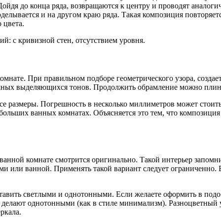
ойдя до конца ряда, возвращаются к центру и проводят аналог
делывается и на другом краю ряда. Такая композиция повторяет
 цвета.
й: с кривизной стен, отсутствием уровня.
омнате. При правильном подборе геометрического узора, создае
мных выделяющихся тонов. Продолжить обрамление можно плинт
се размеры. Погрешность в несколько миллиметров может стоит
ольших ванных комнатах. Объясняется это тем, что композиция 
анной комнате смотрится оригинально. Такой интерьер запомнит
и или ванной. Применять такой вариант следует ограниченно. 
тавить светлыми и однотонными. Если желаете оформить в подоб
ы делают однотонными (как в стиле минимализм). Разноцветный 
ркала.