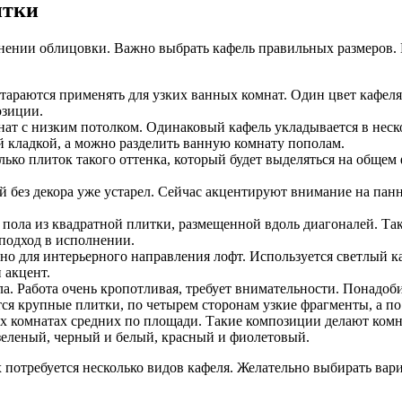
итки
нении облицовки. Важно выбрать кафель правильных размеров. М
тараются применять для узких ванных комнат. Один цвет кафеля 
озиции.
нат с низким потолком. Одинаковый кафель укладывается в нескол
 кладкой, а можно разделить ванную комнату пополам.
лько плиток такого оттенка, который будет выделяться на общем
 без декора уже устарел. Сейчас акцентируют внимание на пан
 пола из квадратной плитки, размещенной вдоль диагоналей. Та
подход в исполнении.
но для интерьерного направления лофт. Используется светлый к
 акцент.
ла. Работа очень кропотливая, требует внимательности. Понадо
я крупные плитки, по четырем сторонам узкие фрагменты, а по
х комнатах средних по площади. Такие композиции делают комн
зеленый, черный и белый, красный и фиолетовый.
отребуется несколько видов кафеля. Желательно выбирать вари