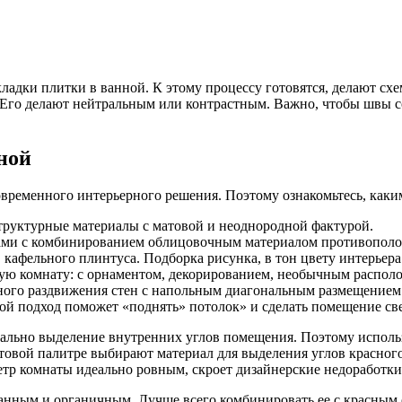
адки плитки в ванной. К этому процессу готовятся, делают сх
 Его делают нейтральным или контрастным. Важно, чтобы швы с
ной
овременного интерьерного решения. Поэтому ознакомьтесь, каки
структурные материалы с матовой и неоднородной фактурой.
ами с комбинированием облицовочным материалом противополо
кафельного плинтуса. Подборка рисунка, в тон цвету интерьера
ную комнату: с орнаментом, декорированием, необычным распо
ного раздвижения стен с напольным диагональным размещением
й подход поможет «поднять» потолок» и сделать помещение све
ально выделение внутренних углов помещения. Поэтому использ
овой палитре выбирают материал для выделения углов красного, 
етр комнаты идеально ровным, скроет дизайнерские недоработки
нным и органичным. Лучше всего комбинировать ее с красным о