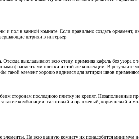
ны и пол в ванной комнате. Если правильно создать орнамент,
авершающие штрихи в интерьер.
а. Отсюда выкладывают всю стену, применяя кафель без узора с
анными фрагментами плитки из той же коллекции. В результате
тобы такой элемент хорошо виднелся для затирки швов применяю
обеим сторонам последнюю плитку не крепят. Незаполненные пр
ся такие комбинации: салатовый и оранжевый, коричневый и мо
е элементы. На всю ванную комнату их понадобится минимум на 