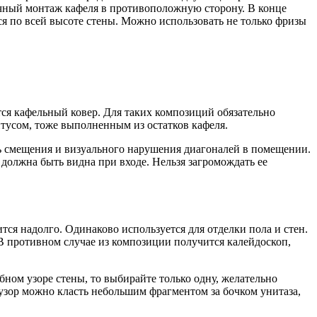
ичный монтаж кафеля в противоположную сторону. В конце
ся по всей высоте стены. Можно использовать не только фризы
тся кафельный ковер. Для таких композиций обязательно
усом, тоже выполненным из остатков кафеля.
ь смещения и визуального нарушения диагоналей в помещении.
должна быть видна при входе. Нельзя загромождать ее
ся надолго. Одинаково используется для отделки пола и стен.
В противном случае из композиции получится калейдоскоп,
ном узоре стены, то выбирайте только одну, желательно
узор можно класть небольшим фрагментом за бочком унитаза,