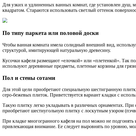
Для узких и удлиненных ванных комнат, где установлен душ,
квадратом. Стараются использовать светлый оттенок поверхнос
По типу паркета или половой доски
Чтобы ванная комната имела солидный внешний вид, использую
структурой, имитирующей натуральную древесину.
Кусочки кафеля размещают «елочкой» или «плетенкой». Так пол
используют деревянные предметы, плетеные корзины для грязн
Пол и стены сотами
Для этой цели приобретают специальную шестигранную плитку
серо-бежевых плиток. Приветствуется вариант кладки с использ
Такую плитку легко укладывать в различных орнаментах. При 
приобретают шестиугольную плитку с лоскутным узором (пэчв
При кладке многогранного кафеля на пол можно не подгонять и
привлекающая внимание. Ее следует выровнять по уровню, мо