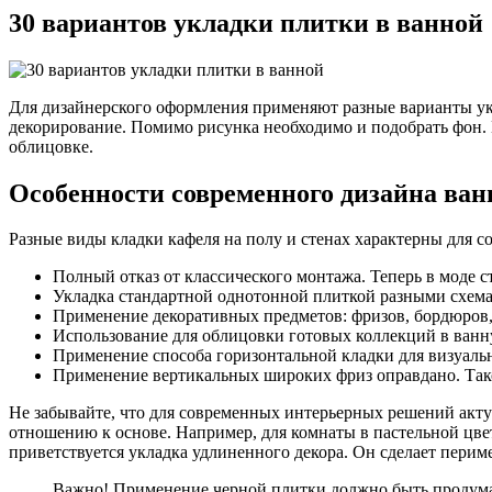
30 вариантов укладки плитки в ванной
Для дизайнерского оформления применяют разные варианты укл
декорирование. Помимо рисунка необходимо и подобрать фон.
облицовке.
Особенности современного дизайна ван
Разные виды кладки кафеля на полу и стенах характерны для с
Полный отказ от классического монтажа. Теперь в моде 
Укладка стандартной однотонной плиткой разными схем
Применение декоративных предметов: фризов, бордюров, 
Использование для облицовки готовых коллекций в ван
Применение способа горизонтальной кладки для визуаль
Применение вертикальных широких фриз оправдано. Тако
Не забывайте, что для современных интерьерных решений акту
отношению к основе. Например, для комнаты в пастельной цвет
приветствуется укладка удлиненного декора. Он сделает перим
Важно! Применение черной плитки должно быть продума