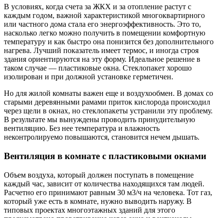
В условиях, когда счета за ЖКХ и за отопление растут с
каждым годом, важной характеристикой многоквартирного
или частного дома стала его энергоэффективность. Это то,
насколько легко можно получить в помещении комфортную
температуру и как быстро она понизится без дополнительного
нагрева. Лучший показатель имеет термос, и иногда строя
здания ориентируются на эту форму. Идеальное решение в
таком случае — пластиковые окна. Стеклопакет хорошо
изолирован и при должной установке герметичен.
Но для жилой комнаты важен еще и воздухообмен. В домах со
старыми деревянными рамами приток кислорода происходил
через щели в окнах, но стеклопакеты устранили эту проблему.
В результате мы вынуждены проводить принудительную
вентиляцию. Без нее температура и влажность
неконтролируемо повышаются, становится нечем дышать.
Вентиляция в комнате с пластиковыми окнами
Объем воздуха, который должен поступать в помещение
каждый час, зависит от количества находящихся там людей.
Расчетно его принимают равным 30 м3/ч на человека. Тот газ,
который уже есть в комнате, нужно выводить наружу. В
типовых проектах многоэтажных зданий для этого