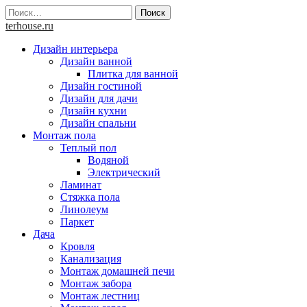
Skip
Найти:
to
terhouse.ru
content
Дизайн интерьера
Дизайн ванной
Плитка для ванной
Дизайн гостиной
Дизайн для дачи
Дизайн кухни
Дизайн спальни
Монтаж пола
Теплый пол
Водяной
Электрический
Ламинат
Стяжка пола
Линолеум
Паркет
Дача
Кровля
Канализация
Монтаж домашней печи
Монтаж забора
Монтаж лестниц