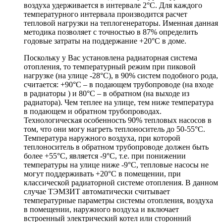
воздуха удерживается в интервале 2°C. Для каждого
температурного интервала производится расчет
тепловой нагрузки на теплогенераторы. Именная данная
методика позволяет с точностью в 87% определить
годовые затраты на поддержание +20°C в доме.
Поскольку у Вас установлена радиаторная система
отопления, то температурный режим при пиковой
нагрузке (на улице -28°C), в 90% систем подобного рода,
считается: +90°C – в подающем трубопроводе (на входе
в радиаторы ) и 80°C – в обратном (на выходе из
радиатора). Чем теплее на улице, тем ниже температура
в подающем и обратном трубопроводах.
Технологическая особенность 90% тепловых насосов в
том, что они могу нагреть теплоноситель до 50-55°C.
Температура наружного воздуха, при которой
теплоноситель в обратном трубопроводе должен быть
более +55°C, является -9°C, т.е. при понижении
температуры на улице ниже -9°C, тепловые насосы не
могут поддерживать +20°C в помещении, при
классической радиаторной системе отопления. В данном
случае ТЭМЗИТ автоматически считывает
температурные параметры системы отопления, воздуха
в помещении, наружного воздуха и включает
встроенный электрический котел или сторонний