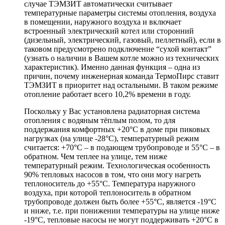
случае ТЭМЗИТ автоматически считывает
температурные параметры системы отопления, воздуха
в помещении, наружного воздуха и включает
встроенный электрический котел или сторонний
(дизельный, электрический, газовый, пеллетный), если в
таковом предусмотрено подключение “сухой контакт”
(узнать о наличии в Вашем котле можно из технических
характеристик). Именно данная функция – одна из
причин, почему инженерная команда ТермоПирс ставит
ТЭМЗИТ в приоритет над остальными. В таком режиме
отопление работает всего 10,2% времени в году.
Поскольку у Вас установлена радиаторная система
отопления с водяным тёплым полом, то для
поддержания комфортных +20°C в доме при пиковых
нагрузках (на улице -28°C), температурный режим
считается: +70°C – в подающем трубопроводе и 55°C – в
обратном. Чем теплее на улице, тем ниже
температурный режим. Технологическая особенность
90% тепловых насосов в том, что они могу нагреть
теплоноситель до +55°C. Температура наружного
воздуха, при которой теплоноситель в обратном
трубопроводе должен быть более +55°C, является -19°C
и ниже, т.е. при понижении температуры на улице ниже
-19°C, тепловые насосы не могут поддерживать +20°C в