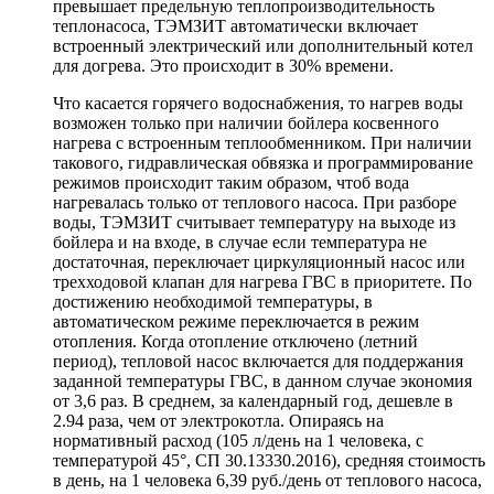
превышает предельную теплопроизводительность
теплонасоса, ТЭМЗИТ автоматически включает
встроенный электрический или дополнительный котел
для догрева. Это происходит в 30% времени.
Что касается горячего водоснабжения, то нагрев воды
возможен только при наличии бойлера косвенного
нагрева с встроенным теплообменником. При наличии
такового, гидравлическая обвязка и программирование
режимов происходит таким образом, чтоб вода
нагревалась только от теплового насоса. При разборе
воды, ТЭМЗИТ считывает температуру на выходе из
бойлера и на входе, в случае если температура не
достаточная, переключает циркуляционный насос или
трехходовой клапан для нагрева ГВС в приоритете. По
достижению необходимой температуры, в
автоматическом режиме переключается в режим
отопления. Когда отопление отключено (летний
период), тепловой насос включается для поддержания
заданной температуры ГВС, в данном случае экономия
от 3,6 раз. В среднем, за календарный год, дешевле в
2.94 раза, чем от электрокотла. Опираясь на
нормативный расход (105 л/день на 1 человека, с
температурой 45°, СП 30.13330.2016), средняя стоимость
в день, на 1 человека 6,39 руб./день от теплового насоса,