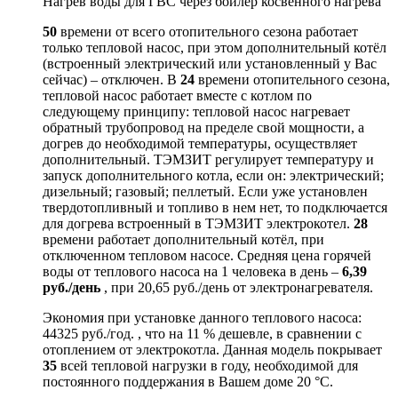
Нагрев воды для ГВС через бойлер косвенного нагрева
50
времени от всего отопительного сезона работает
только тепловой насос, при этом дополнительный котёл
(встроенный электрический или установленный у Вас
сейчас) – отключен. В
24
времени отопительного сезона,
тепловой насос работает вместе с котлом по
следующему принципу: тепловой насос нагревает
обратный трубопровод на пределе свой мощности, а
догрев до необходимой температуры, осуществляет
дополнительный. ТЭМЗИТ регулирует температуру и
запуск дополнительного котла, если он: электрический;
дизельный; газовый; пеллетый. Если уже установлен
твердотопливный и топливо в нем нет, то подключается
для догрева встроенный в ТЭМЗИТ электрокотел.
28
времени работает дополнительный котёл, при
отключенном тепловом насосе. Средняя цена горячей
воды от теплового насоса на 1 человека в день –
6,39
руб./день
, при 20,65 руб./день от электронагревателя.
Экономия при установке данного теплового насоса:
44325 руб./год. , что на 11 % дешевле, в сравнении с
отоплением от электрокотла. Данная модель покрывает
35
всей тепловой нагрузки в году, необходимой для
постоянного поддержания в Вашем доме 20 °C.