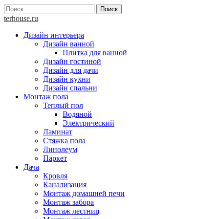
Skip
Найти:
to
terhouse.ru
content
Дизайн интерьера
Дизайн ванной
Плитка для ванной
Дизайн гостиной
Дизайн для дачи
Дизайн кухни
Дизайн спальни
Монтаж пола
Теплый пол
Водяной
Электрический
Ламинат
Стяжка пола
Линолеум
Паркет
Дача
Кровля
Канализация
Монтаж домашней печи
Монтаж забора
Монтаж лестниц