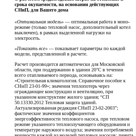
срока окупаемости, на основании действующих
СНиП, для Вашего дома
«Оптимальная модель»
— оптимальная работа в моно-
режиме (только тепловой насос, дополнительный котел
выключен), в рамках выделенной нагрузки на
электросеть.
«Показать все»
— показывает параметры по каждой
модели, представленной в расчете.
Расчет производится автоматически для Московской
области, при поддержании в здании 20°C в течении
всего отапливаемого периода, основываясь на:
«Строительная климатология. Справочное пособие к
СНиП 23-01-99»; значения теплопотерь через
ограждающие конструкции и вентиляцию, при
указанном конструктиве жилого здания; “СП
50.13330.2012 Тепловая защита зданий.
Актуализированная редакция СНиП 23-02-2003”;
фактические значения коэффициентов
энергоэффективности теплового насоса, при тепловом
режиме указанного теплоизлучающего оборудования и
температуре наружного воздуха; значения потребляемой
мощности каждой из моделей тепловых насосов; лимита