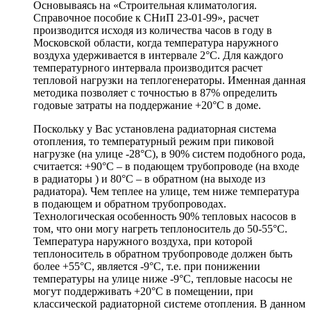
Основываясь на «Строительная климатология.
Справочное пособие к СНиП 23-01-99», расчет
производится исходя из количества часов в году в
Московской области, когда температура наружного
воздуха удерживается в интервале 2°C. Для каждого
температурного интервала производится расчет
тепловой нагрузки на теплогенераторы. Именная данная
методика позволяет с точностью в 87% определить
годовые затраты на поддержание +20°C в доме.
Поскольку у Вас установлена радиаторная система
отопления, то температурный режим при пиковой
нагрузке (на улице -28°C), в 90% систем подобного рода,
считается: +90°C – в подающем трубопроводе (на входе
в радиаторы ) и 80°C – в обратном (на выходе из
радиатора). Чем теплее на улице, тем ниже температура
в подающем и обратном трубопроводах.
Технологическая особенность 90% тепловых насосов в
том, что они могу нагреть теплоноситель до 50-55°C.
Температура наружного воздуха, при которой
теплоноситель в обратном трубопроводе должен быть
более +55°C, является -9°C, т.е. при понижении
температуры на улице ниже -9°C, тепловые насосы не
могут поддерживать +20°C в помещении, при
классической радиаторной системе отопления. В данном