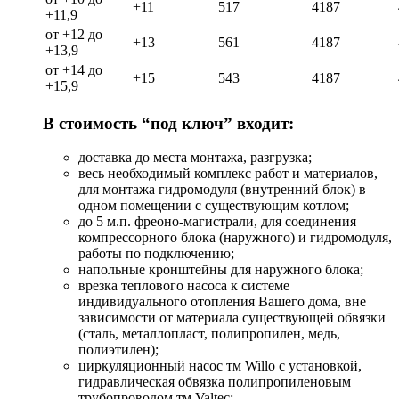
+11
517
4187
+11,9
от +12 до
+13
561
4187
+13,9
от +14 до
+15
543
4187
+15,9
В стоимость “под ключ” входит:
доставка до места монтажа, разгрузка;
весь необходимый комплекс работ и материалов,
для монтажа гидромодуля (внутренний блок) в
одном помещении с существующим котлом;
до 5 м.п. фреоно-магистрали, для соединения
компрессорного блока (наружного) и гидромодуля,
работы по подключению;
напольные кронштейны для наружного блока;
врезка теплового насоса к системе
индивидуального отопления Вашего дома, вне
зависимости от материала существующей обвязки
(сталь, металлопласт, полипропилен, медь,
полиэтилен);
циркуляционный насос тм Willo с установкой,
гидравлическая обвязка полипропиленовым
трубопроводом тм Valtec;