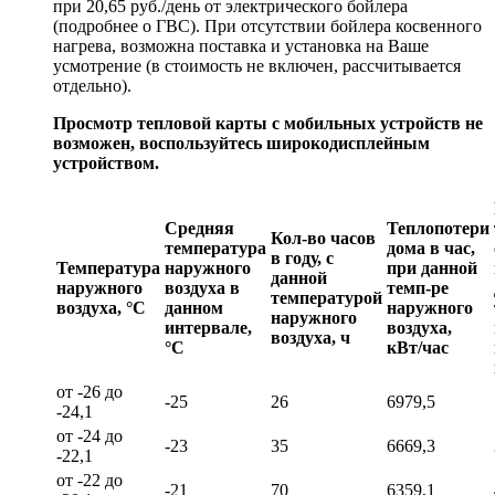
при 20,65 руб./день от электрического бойлера
(подробнее о ГВС). При отсутствии бойлера косвенного
нагрева, возможна поставка и установка на Ваше
усмотрение (в стоимость не включен, рассчитывается
отдельно).
Просмотр тепловой карты с мобильных устройств не
возможен, воспользуйтесь широкодисплейным
устройством.
Средняя
Теплопотери
Кол-во часов
температура
дома в час,
в году, с
Температура
наружного
при данной
данной
наружного
воздуха в
темп-ре
температурой
воздуха, °C
данном
наружного
наружного
интервале,
воздуха,
воздуха, ч
°C
кВт/час
от -26 до
-25
26
6979,5
-24,1
от -24 до
-23
35
6669,3
-22,1
от -22 до
-21
70
6359,1