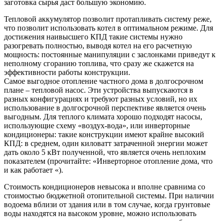
заготовка сырья даст большую экономию.
Тепловой аккумулятор позволит протапливать систему реже,
что позволит использовать котел в оптимальном режиме. Для
достижения наивысшего КПД такие системы нужно
разогревать полностью, выводя котел на его расчетную
мощность: постоянные манипуляции с заслонками приведут к
неполному сгоранию топлива, что сразу же скажется на
эффективности работы конструкции.
Самое выгодное отопление частного дома в долгосрочном
плане – тепловой насос. Эти устройства выпускаются в
разных конфигурациях и требуют разных условий, но их
использование в долгосрочной перспективе является очень
выгодным. Для теплого климата хорошо подходят насосы,
использующие схему «воздух-вода», или инверторные
кондиционеры: такие конструкции имеют крайне высокий
КПД: в среднем, один киловатт затраченной энергии может
дать около 5 кВт полученной, что является очень неплохим
показателем (прочитайте: «Инверторное отопление дома, что
и как работает «).
Стоимость кондиционеров невысока и вполне сравнима со
стоимостью бюджетной отопительной системы. При наличии
водоема вблизи от здания или в том случае, когда грунтовые
воды находятся на высоком уровне, можно использовать