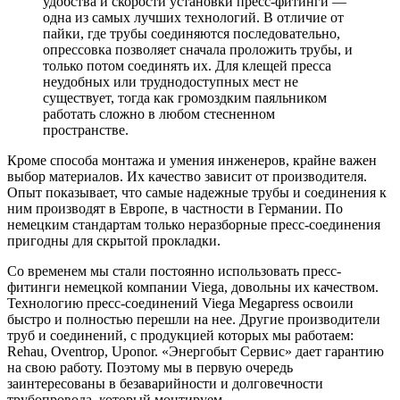
удобства и скорости установки пресс-фитинги —
одна из самых лучших технологий. В отличие от
пайки, где трубы соединяются последовательно,
опрессовка позволяет сначала проложить трубы, и
только потом соединять их. Для клещей пресса
неудобных или труднодоступных мест не
существует, тогда как громоздким паяльником
работать сложно в любом стесненном
пространстве.
Кроме способа монтажа и умения инженеров, крайне важен
выбор материалов. Их качество зависит от производителя.
Опыт показывает, что самые надежные трубы и соединения к
ним производят в Европе, в частности в Германии. По
немецким стандартам только неразборные пресс-соединения
пригодны для скрытой прокладки.
Со временем мы стали постоянно использовать пресс-
фитинги немецкой компании Viega, довольны их качеством.
Технологию пресс-соединений Viega Megapress освоили
быстро и полностью перешли на нее. Другие производители
труб и соединений, с продукцией которых мы работаем:
Rehau, Oventrop, Uponor. «Энергобыт Сервис» дает гарантию
на свою работу. Поэтому мы в первую очередь
заинтересованы в безаварийности и долговечности
трубопровода, который монтируем.