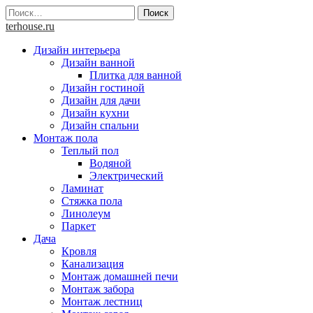
Skip
Найти:
to
terhouse.ru
content
Дизайн интерьера
Дизайн ванной
Плитка для ванной
Дизайн гостиной
Дизайн для дачи
Дизайн кухни
Дизайн спальни
Монтаж пола
Теплый пол
Водяной
Электрический
Ламинат
Стяжка пола
Линолеум
Паркет
Дача
Кровля
Канализация
Монтаж домашней печи
Монтаж забора
Монтаж лестниц