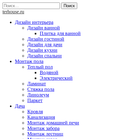
Skip
Найти:
to
terhouse.ru
content
Дизайн интерьера
Дизайн ванной
Плитка для ванной
Дизайн гостиной
Дизайн для дачи
Дизайн кухни
Дизайн спальни
Монтаж пола
Теплый пол
Водяной
Электрический
Ламинат
Стяжка пола
Линолеум
Паркет
Дача
Кровля
Канализация
Монтаж домашней печи
Монтаж забора
Монтаж лестниц