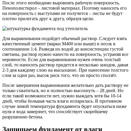
После этого необходимо выровнять рабочую поверхность.
Пенополистирол – листовой материал. Поэтому наносить его
на поверхность с выступами не получится – листы не будут
плотно прилегать друг к другу, образуя щели.
Для выравнивания подойдет обычный раствор. Следует взять
качественный цемент (марки М400 или выше) и песок в
соотношении 1:4. Разведя их водой до консистенции густой
сметаны, раствор нужно нанести на поверхность, устраняя все
неровности. Если для выравнивания нужен очень толстый
слой, то наносить раствор придется в несколько заходов, давая
2-3 дня каждому слою на высыхание. При нанесении толстого
слоя за один раз, высок риск того, что он просто сползёт.
После завершения выравнивания желательно дать раствору не
только схватиться, но и полностью высохнуть – 28 дней. Но
если такой возможности нет, нужно выждать хотя бы 10-14
дней, чтобы большая часть влаги испарилась. В противном
случае зимой температура фундамента будет опускаться ниже
нуля и вода замерзнет, что способствует скорейшему
разрушению бетона.
Защищаем фундамент от влаги