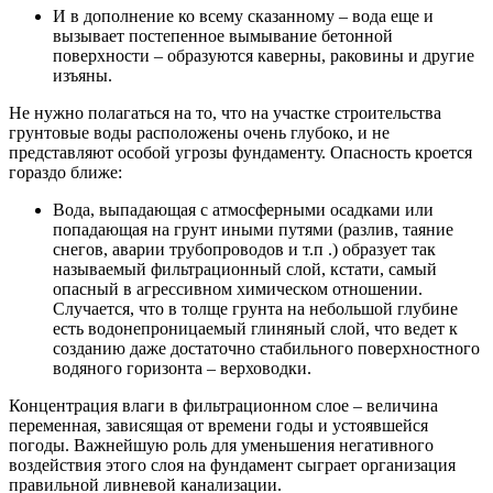
И в дополнение ко всему сказанному – вода еще и
вызывает постепенное вымывание бетонной
поверхности – образуются каверны, раковины и другие
изъяны.
Не нужно полагаться на то, что на участке строительства
грунтовые воды расположены очень глубоко, и не
представляют особой угрозы фундаменту. Опасность кроется
гораздо ближе:
Вода, выпадающая с атмосферными осадками или
попадающая на грунт иными путями (разлив, таяние
снегов, аварии трубопроводов и т.п .) образует так
называемый фильтрационный слой, кстати, самый
опасный в агрессивном химическом отношении.
Случается, что в толще грунта на небольшой глубине
есть водонепроницаемый глиняный слой, что ведет к
созданию даже достаточно стабильного поверхностного
водяного горизонта – верховодки.
Концентрация влаги в фильтрационном слое – величина
переменная, зависящая от времени годы и устоявшейся
погоды. Важнейшую роль для уменьшения негативного
воздействия этого слоя на фундамент сыграет организация
правильной ливневой канализации.