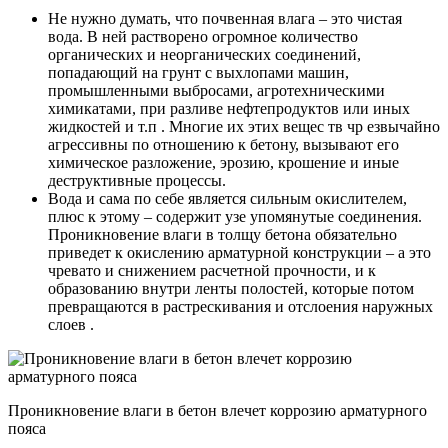
Не нужно думать, что почвенная влага – это чистая
вода. В ней растворено огромное количество
органических и неорганических соединений,
попадающий на грунт с выхлопами машин,
промышленными выбросами, агротехническими
химикатами, при разливе нефтепродуктов или иных
жидкостей и т.п . Многие их этих вещес тв чр езвычайно
агрессивны по отношению к бетону, вызывают его
химическое разложение, эрозию, крошение и иные
деструктивные процессы.
Вода и сама по себе является сильным окислителем,
плюс к этому – содержит узе упомянутые соединения.
Проникновение влаги в толщу бетона обязательно
приведет к окислению арматурной конструкции – а это
чревато и снижением расчетной прочности, и к
образованию внутри ленты полостей, которые потом
превращаются в растрескивания и отслоения наружных
слоев .
Проникновение влаги в бетон влечет коррозию арматурного
пояса