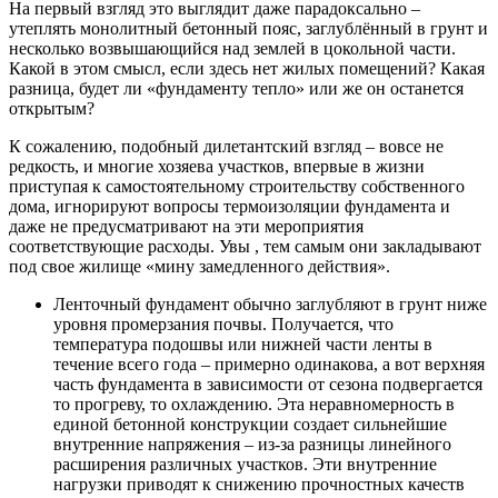
На первый взгляд это выглядит даже парадоксально –
утеплять монолитный бетонный пояс, заглублённый в грунт и
несколько возвышающийся над землей в цокольной части.
Какой в этом смысл, если здесь нет жилых помещений? Какая
разница, будет ли «фундаменту тепло» или же он останется
открытым?
К сожалению, подобный дилетантский взгляд – вовсе не
редкость, и многие хозяева участков, впервые в жизни
приступая к самостоятельному строительству собственного
дома, игнорируют вопросы термоизоляции фундамента и
даже не предусматривают на эти мероприятия
соответствующие расходы. Увы , тем самым они закладывают
под свое жилище «мину замедленного действия».
Ленточный фундамент обычно заглубляют в грунт ниже
уровня промерзания почвы. Получается, что
температура подошвы или нижней части ленты в
течение всего года – примерно одинакова, а вот верхняя
часть фундамента в зависимости от сезона подвергается
то прогреву, то охлаждению. Эта неравномерность в
единой бетонной конструкции создает сильнейшие
внутренние напряжения – из-за разницы линейного
расширения различных участков. Эти внутренние
нагрузки приводят к снижению прочностных качеств