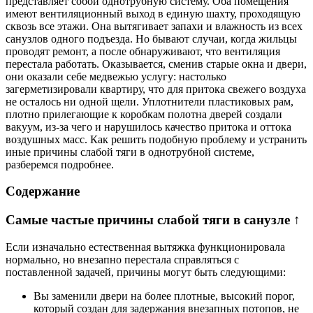
представляет собой однотрубную систему. Оба помещения
имеют вентиляционный выход в единую шахту, проходящую
сквозь все этажи. Она вытягивает запахи и влажность из всех
санузлов одного подъезда. Но бывают случаи, когда жильцы
проводят ремонт, а после обнаруживают, что вентиляция
перестала работать. Оказывается, сменив старые окна и двери,
они оказали себе медвежью услугу: настолько
загерметизировали квартиру, что для притока свежего воздуха
не осталось ни одной щели. Уплотнители пластиковых рам,
плотно прилегающие к коробкам полотна дверей создали
вакуум, из-за чего и нарушилось качество притока и оттока
воздушных масс. Как решить подобную проблему и устранить
иные причины слабой тяги в однотрубной системе,
разберемся подробнее.
Содержание
Самые частые причины слабой тяги в санузле ↑
Если изначально естественная вытяжка функционировала
нормально, но внезапно перестала справляться с
поставленной задачей, причины могут быть следующими:
Вы заменили двери на более плотные, высокий порог,
который создан для задержания внезапных потопов, не