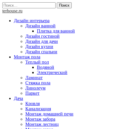
Skip
Найти:
to
terhouse.ru
content
Дизайн интерьера
Дизайн ванной
Плитка для ванной
Дизайн гостиной
Дизайн для дачи
Дизайн кухни
Дизайн спальни
Монтаж пола
Теплый пол
Водяной
Электрический
Ламинат
Стяжка пола
Линолеум
Паркет
Дача
Кровля
Канализация
Монтаж домашней печи
Монтаж забора
Монтаж лестниц