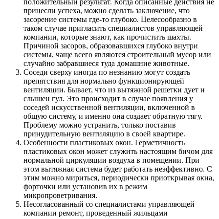
положительный результат. Когда описанные действия не
принесли успеха, можно сделать заключение, что
засорение системы где-то глубоко. Целесообразно в
таком случае пригласить специалистов управляющей
компании, которые знают, как прочистить шахты.
Причиной засоров, образовавшихся глубоко внутри
системы, чаще всего являются строительный мусор или
случайно забравшиеся туда домашние животные.
Соседи сверху иногда по незнанию могут создать
препятствия для нормально функционирующей
вентиляции. Бывает, что из вытяжной решетки дует и
слышен гул. Это происходит в случае появления у
соседей искусственной вентиляции, включенной в
общую систему, и именно она создает обратную тягу.
Проблему можно устранить, только поставив
принудительную вентиляцию в своей квартире.
Особенности пластиковых окон. Герметичность
пластиковых окон может служить настоящим бичом для
нормальной циркуляции воздуха в помещении. При
этом вытяжная система будет работать неэффективно. С
этим можно мириться, периодически приоткрывая окна,
форточки или установив их в режим
микропроветривания.
Несогласованный со специалистами управляющей
компании ремонт, проведенный жильцами