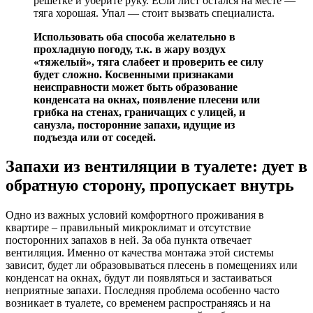
решетке и уберите руку. Если лист остался на месте —
тяга хорошая. Упал — стоит вызвать специалиста.
Использовать оба способа желательно в
прохладную погоду, т.к. в жару воздух
«тяжелый», тяга слабеет и проверить ее силу
будет сложно. Косвенными признаками
неисправности может быть образование
конденсата на окнах, появление плесени или
грибка на стенах, граничащих с улицей, и
санузла, посторонние запахи, идущие из
подъезда или от соседей.
Запахи из вентиляции в туалете: дует в
обратную сторону, пропускает внутрь
Одно из важных условий комфортного проживания в
квартире – правильный микроклимат и отсутствие
посторонних запахов в ней. За оба пункта отвечает
вентиляция. Именно от качества монтажа этой системы
зависит, будет ли образовываться плесень в помещениях или
конденсат на окнах, будут ли появляться и застаиваться
неприятные запахи. Последняя проблема особенно часто
возникает в туалете, со временем распространяясь и на