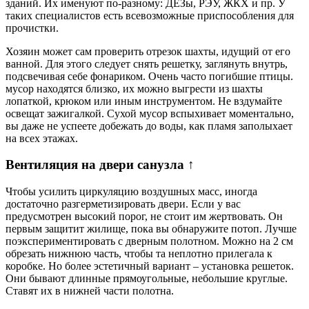
зданий. Их именуют по-разному: ДЕЗы, РЭУ, ЖКХ и пр. У
таких специалистов есть всевозможные приспособления для
прочистки.
Хозяин может сам проверить отрезок шахты, идущий от его
ванной. Для этого следует снять решетку, заглянуть внутрь,
подсвечивая себе фонариком. Очень часто погибшие птицы.
мусор находятся близко, их можно выгрести из шахты
лопаткой, крюком или иным инструментом. Не вздумайте
освещат зажигалкой. Сухой мусор вспыхивает моментально,
вы даже не успеете добежать до воды, как пламя заполыхает
на всех этажах.
Вентиляция на двери санузла ↑
Чтобы усилить циркуляцию воздушных масс, иногда
достаточно разгерметизировать двери. Если у вас
предусмотрен высокий порог, не стоит им жертвовать. Он
первым защитит жилище, пока вы обнаружите потоп. Лучше
поэкспериментировать с дверным полотном. Можно на 2 см
обрезать нижнюю часть, чтобы та неплотно прилегала к
коробке. Но более эстетичный вариант – установка решеток.
Они бывают длинные прямоугольные, небольшие круглые.
Ставят их в нижней части полотна.