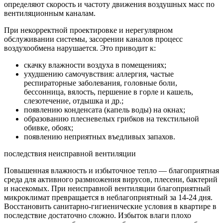
определяют скорость и частоту движения воздушных масс по
вентиляционным каналам.
При некорректной проектировке и нерегулярном
обслуживании системы, засорении каналов процесс
воздухообмена нарушается. Это приводит к:
скачку влажности воздуха в помещениях;
ухудшению самочувствия: аллергия, частые
респираторные заболевания, головные боли,
бессонница, вялость, першение в горле и кашель,
слезотечение, отдышка и др.;
появлению конденсата (капель воды) на окнах;
образованию плесневелых грибков на текстильной
обивке, обоях;
появлению неприятных въедливых запахов.
последствия неисправной вентиляции
Повышенная влажность и избыточное тепло — благоприятная
среда для активного размножения вирусов, плесени, бактерий
и насекомых. При неисправной вентиляции благоприятный
микроклимат превращается в неблагоприятный за 14-24 дня.
Восстановить санитарно-гигиенические условия в квартире в
последствие достаточно сложно. Избыток влаги плохо