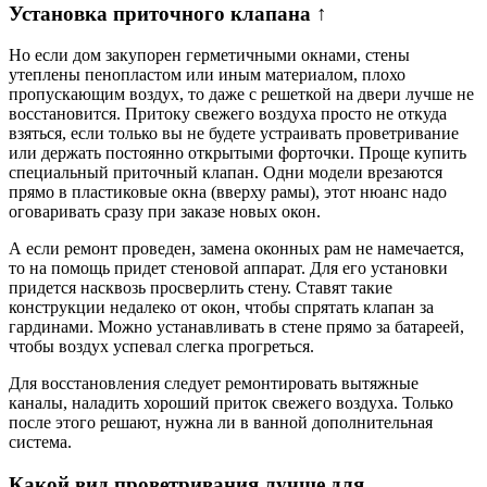
Установка приточного клапана ↑
Но если дом закупорен герметичными окнами, стены
утеплены пенопластом или иным материалом, плохо
пропускающим воздух, то даже с решеткой на двери лучше не
восстановится. Притоку свежего воздуха просто не откуда
взяться, если только вы не будете устраивать проветривание
или держать постоянно открытыми форточки. Проще купить
специальный приточный клапан. Одни модели врезаются
прямо в пластиковые окна (вверху рамы), этот нюанс надо
оговаривать сразу при заказе новых окон.
А если ремонт проведен, замена оконных рам не намечается,
то на помощь придет стеновой аппарат. Для его установки
придется насквозь просверлить стену. Ставят такие
конструкции недалеко от окон, чтобы спрятать клапан за
гардинами. Можно устанавливать в стене прямо за батареей,
чтобы воздух успевал слегка прогреться.
Для восстановления следует ремонтировать вытяжные
каналы, наладить хороший приток свежего воздуха. Только
после этого решают, нужна ли в ванной дополнительная
система.
Какой вид проветривания лучше для