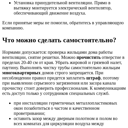
Установка принудительной вентиляции. Прямо в
вытяжку монтируется электрический вентилятор,
обеспечивающий движение воздуха.
Если принятые меры не помогли, обратитесь в управляющую
компанию.
Что можно сделать самостоятельно?
Нормами допускается: проверка жильцами дома работы
вентиляции, снятие решетки. Можно
прочистить
отверстие в
пределах 20-40 см от края. Убрать жировой и грязевой налет,
паутину. Выполнять чистку трубы самостоятельно жильцам
многоквартирных
домов строго запрещается. При
несоблюдении правил придется заплатить
штраф
, поэтому
при выявлении серьезного загрязнения или засора канала
прочистку стоит доверить профессионалам. К коммуникациям
есть доступ только у сотрудников специальных служб.
при инсталляции герметичных металлопластиковых
окон позаботиться о частом и качественном
проветривании;
оставить зазор между дверным полотном и полом во
всех комнатах для циркуляции воздуха между