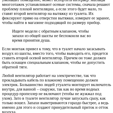
многоэтажек устанавливают осевые системы, сначала решают
проблему плохой вентиляции, а если этого будет мало, то
ставят второй вентилятор на вытяжку из туалета. Их
фиксируют прямо на отверстии вытяжки, измерьте ее заранее,
чтобы найти в магазине подходящий по размеру прибор.
Ищите модели с обратным клапаном, чтобы
запахи из общей шахты не беспокоили вас во
время принятия душа.
Если монтаж привел к тому, что в туалет начало засасывать
воздух из шахты, вместо того, чтобы выводить его, придется
ставить второй осевой вентилятор. Причем он тоже должен
быть оснащен специальным клапаном, чтобы не допустить
обратной тяги.
Любой вентилятор работает на электричестве, так что
прокладывать кабель по влажному помещению должен
электрик. Большинство людей утуалета монтирует включатель
внутри, для ванной – снаружи, так как во время водных
процедур пропеллер не включают (чтобы не жужжал под
ухом). Зато в туалете вентилятор лучше запускать сразу, как
только вошел. Запахи выветриваются гораздо быстрее, а ведь
именно для этого и создают принудительный приток и отток
воздуха.