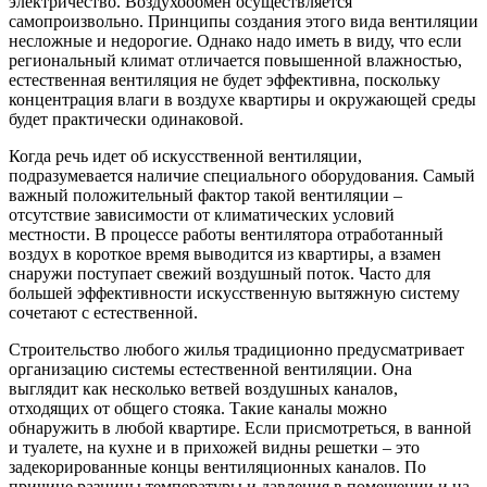
электричество. Воздухообмен осуществляется
самопроизвольно. Принципы создания этого вида вентиляции
несложные и недорогие. Однако надо иметь в виду, что если
региональный климат отличается повышенной влажностью,
естественная вентиляция не будет эффективна, поскольку
концентрация влаги в воздухе квартиры и окружающей среды
будет практически одинаковой.
Когда речь идет об искусственной вентиляции,
подразумевается наличие специального оборудования. Самый
важный положительный фактор такой вентиляции –
отсутствие зависимости от климатических условий
местности. В процессе работы вентилятора отработанный
воздух в короткое время выводится из квартиры, а взамен
снаружи поступает свежий воздушный поток. Часто для
большей эффективности искусственную вытяжную систему
сочетают с естественной.
Строительство любого жилья традиционно предусматривает
организацию системы естественной вентиляции. Она
выглядит как несколько ветвей воздушных каналов,
отходящих от общего стояка. Такие каналы можно
обнаружить в любой квартире. Если присмотреться, в ванной
и туалете, на кухне и в прихожей видны решетки – это
задекорированные концы вентиляционных каналов. По
причине разницы температуры и давления в помещении и на