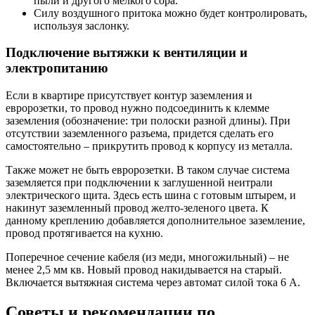
пыли и другого мелкого сора.
Силу воздушного притока можно будет контролировать,
используя заслонку.
Подключение вытяжки к вентиляции и
электропитанию
Если в квартире присутствует контур заземления и
евророзетки, то провод нужно подсоединить к клемме
заземления (обозначение: три полоски разной длины). При
отсутствии заземленного разъема, придется сделать его
самостоятельно – прикрутить провод к корпусу из металла.
Также может не быть евророзетки. В таком случае система
заземляется при подключении к заглушенной неитрали
электрического щита. Здесь есть шина с готовым штырем, и
накинут заземленный провод желто-зеленого цвета. К
данному креплению добавляется дополнительное заземление,
провод протягивается на кухню.
Поперечное сечение кабеля (из меди, многожильный) – не
менее 2,5 мм кв. Новый провод накидывается на старый.
Включается вытяжная система через автомат силой тока 6 A.
Советы и рекомендации по