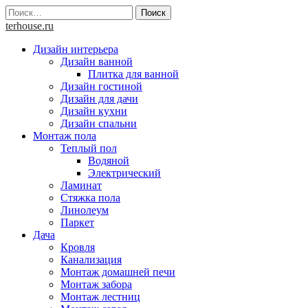
Skip
Найти:
to
terhouse.ru
content
Дизайн интерьера
Дизайн ванной
Плитка для ванной
Дизайн гостиной
Дизайн для дачи
Дизайн кухни
Дизайн спальни
Монтаж пола
Теплый пол
Водяной
Электрический
Ламинат
Стяжка пола
Линолеум
Паркет
Дача
Кровля
Канализация
Монтаж домашней печи
Монтаж забора
Монтаж лестниц