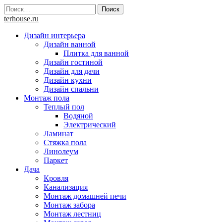
Skip
Найти:
to
terhouse.ru
content
Дизайн интерьера
Дизайн ванной
Плитка для ванной
Дизайн гостиной
Дизайн для дачи
Дизайн кухни
Дизайн спальни
Монтаж пола
Теплый пол
Водяной
Электрический
Ламинат
Стяжка пола
Линолеум
Паркет
Дача
Кровля
Канализация
Монтаж домашней печи
Монтаж забора
Монтаж лестниц