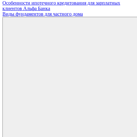
Навигация
Особенности ипотечного кредитования для зарплатных
клиентов Альфа Банка
по
Виды фундаментов для частного дома
записям